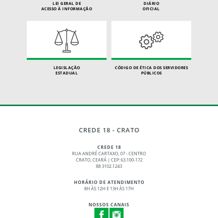
LEI GERAL DE
DIÁRIO
ACESSO À INFORMAÇÃO
OFICIAL
LEGISLAÇÃO
CÓDIGO DE ÉTICA DOS SERVIDORES
ESTADUAL
PÚBLICOS
CREDE 18 - CRATO
CREDE 18
RUA ANDRÉ CARTAXO, 07 - CENTRO
CRATO, CEARÁ | CEP: 63.100-172
88 3102.1243
HORÁRIO DE ATENDIMENTO
8H ÀS 12H E 13H ÀS 17H
NOSSOS CANAIS