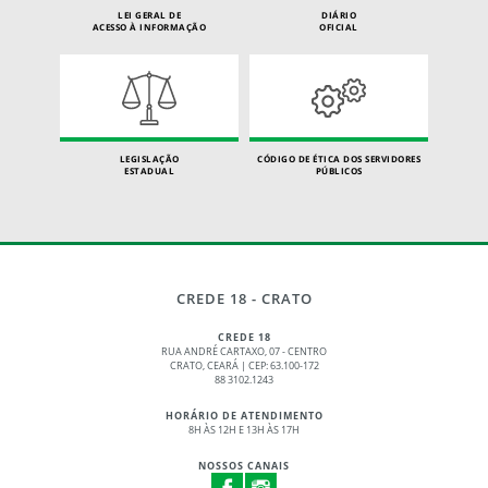
LEI GERAL DE
DIÁRIO
ACESSO À INFORMAÇÃO
OFICIAL
LEGISLAÇÃO
CÓDIGO DE ÉTICA DOS SERVIDORES
ESTADUAL
PÚBLICOS
CREDE 18 - CRATO
CREDE 18
RUA ANDRÉ CARTAXO, 07 - CENTRO
CRATO, CEARÁ | CEP: 63.100-172
88 3102.1243
HORÁRIO DE ATENDIMENTO
8H ÀS 12H E 13H ÀS 17H
NOSSOS CANAIS