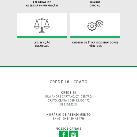
LEI GERAL DE
DIÁRIO
ACESSO À INFORMAÇÃO
OFICIAL
LEGISLAÇÃO
CÓDIGO DE ÉTICA DOS SERVIDORES
ESTADUAL
PÚBLICOS
CREDE 18 - CRATO
CREDE 18
RUA ANDRÉ CARTAXO, 07 - CENTRO
CRATO, CEARÁ | CEP: 63.100-172
88 3102.1243
HORÁRIO DE ATENDIMENTO
8H ÀS 12H E 13H ÀS 17H
NOSSOS CANAIS