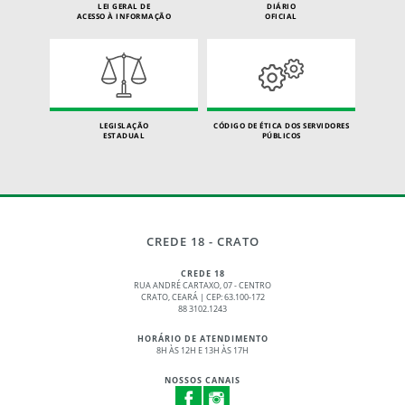
LEI GERAL DE
DIÁRIO
ACESSO À INFORMAÇÃO
OFICIAL
LEGISLAÇÃO
CÓDIGO DE ÉTICA DOS SERVIDORES
ESTADUAL
PÚBLICOS
CREDE 18 - CRATO
CREDE 18
RUA ANDRÉ CARTAXO, 07 - CENTRO
CRATO, CEARÁ | CEP: 63.100-172
88 3102.1243
HORÁRIO DE ATENDIMENTO
8H ÀS 12H E 13H ÀS 17H
NOSSOS CANAIS