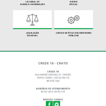
LEI GERAL DE
DIÁRIO
ACESSO À INFORMAÇÃO
OFICIAL
LEGISLAÇÃO
CÓDIGO DE ÉTICA DOS SERVIDORES
ESTADUAL
PÚBLICOS
CREDE 18 - CRATO
CREDE 18
RUA ANDRÉ CARTAXO, 07 - CENTRO
CRATO, CEARÁ | CEP: 63.100-172
88 3102.1243
HORÁRIO DE ATENDIMENTO
8H ÀS 12H E 13H ÀS 17H
NOSSOS CANAIS