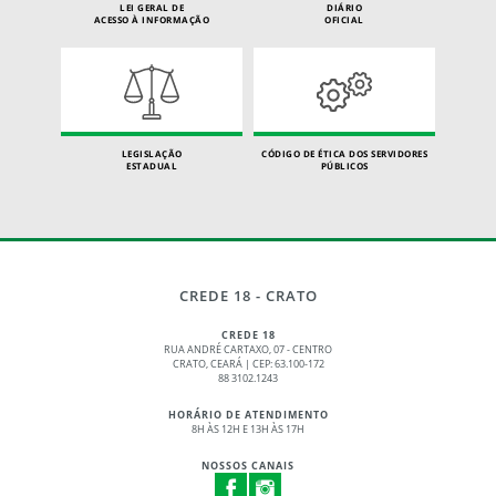
LEI GERAL DE
DIÁRIO
ACESSO À INFORMAÇÃO
OFICIAL
LEGISLAÇÃO
CÓDIGO DE ÉTICA DOS SERVIDORES
ESTADUAL
PÚBLICOS
CREDE 18 - CRATO
CREDE 18
RUA ANDRÉ CARTAXO, 07 - CENTRO
CRATO, CEARÁ | CEP: 63.100-172
88 3102.1243
HORÁRIO DE ATENDIMENTO
8H ÀS 12H E 13H ÀS 17H
NOSSOS CANAIS